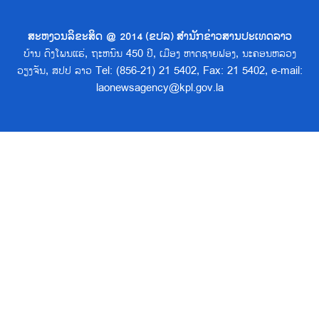
ສະຫງວນລິຂະສິດ @ 2014 (ຂປລ) ສຳນັກຂ່າວສານປະເທດລາວ
ບ້ານ ດົງໂພນແຮ່, ຖະຫນົນ 450 ປີ, ເມືອງ ຫາດຊາຍຟອງ, ນະຄອນຫລວງ
ວຽງຈັນ, ສປປ ລາວ Tel: (856-21) 21 5402, Fax: 21 5402, e-mail:
laonewsagency@kpl.gov.la