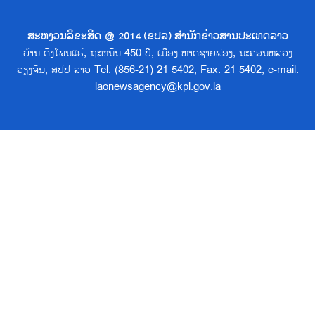
ສະຫງວນລິຂະສິດ @ 2014 (ຂປລ) ສຳນັກຂ່າວສານປະເທດລາວ
ບ້ານ ດົງໂພນແຮ່, ຖະຫນົນ 450 ປີ, ເມືອງ ຫາດຊາຍຟອງ, ນະຄອນຫລວງ
ວຽງຈັນ, ສປປ ລາວ Tel: (856-21) 21 5402, Fax: 21 5402, e-mail:
laonewsagency@kpl.gov.la