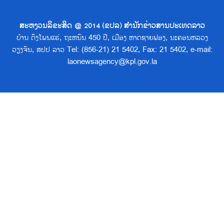
ສະຫງວນລິຂະສິດ @ 2014 (ຂປລ) ສຳນັກຂ່າວສານປະເທດລາວ
ບ້ານ ດົງໂພນແຮ່, ຖະຫນົນ 450 ປີ, ເມືອງ ຫາດຊາຍຟອງ, ນະຄອນຫລວງ
ວຽງຈັນ, ສປປ ລາວ Tel: (856-21) 21 5402, Fax: 21 5402, e-mail:
laonewsagency@kpl.gov.la