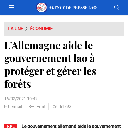
LA UNE
ÉCONOMIE
L'Allemagne aide le
gouvernement lao à
protéger et gérer les
forêts
16/02/2021 10:47
Email
Print
61792
Le gouvernement allemand aide le gouvernement
KPL