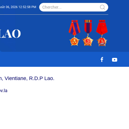
Août 06, 2026 12:52:58 PM
h, Vientiane, R.D.P Lao.
v.la