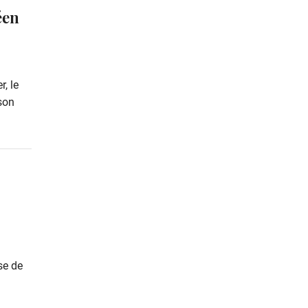
éen
r, le
 son
se de