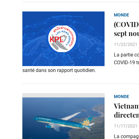
MONDE
(COVID-
sept no
11/22/2021 
La partie c
COVID-19 tr
santé dans son rapport quotidien.
MONDE
Vietnam
directe
11/17/2021 
La compagni