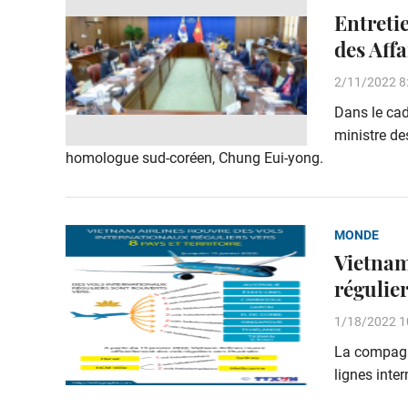
Entreti
des Affa
2/11/2022 8
Dans le cadr
ministre de
homologue sud-coréen, Chung Eui-yong.
MONDE
Vietnam
régulier
1/18/2022 1
La compagni
lignes inter