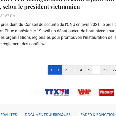
, selon le président vietnamien
:32:57 PM
 président du Conseil de sécurité de l’ONU en avril 2021, le prési
 Phuc a présidé le 19 avril un débat ouvert de haut niveau sur 
les organisations régionales pour promouvoir l’instauration de l
e règlement des conflits».
<
1
2
3
4
5
…
21
2
ERALITES
DOCUMENTS JURIDIQUES
LEADER & FONCTION