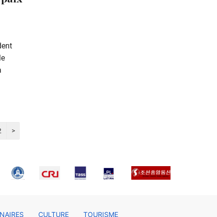
dent
le
a
2
>
NAIRES
CULTURE
TOURISME