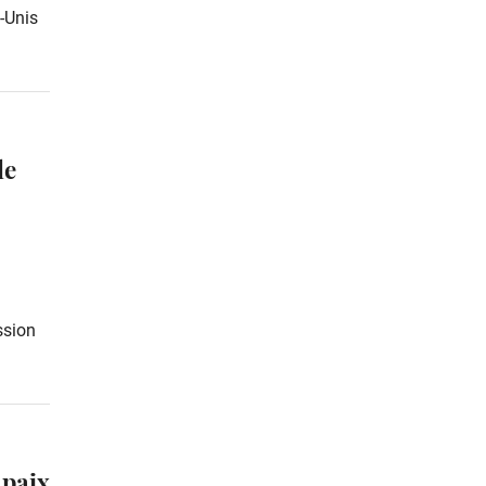
-Unis
le
ssion
 paix