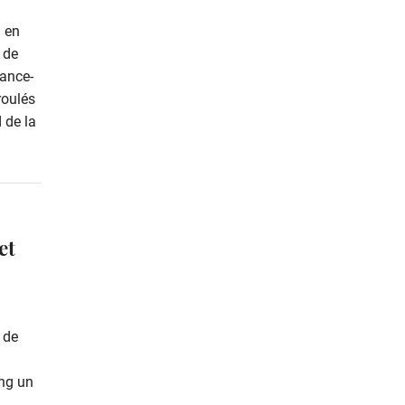
n en
 de
rance-
roulés
 de la
et
 de
ang un