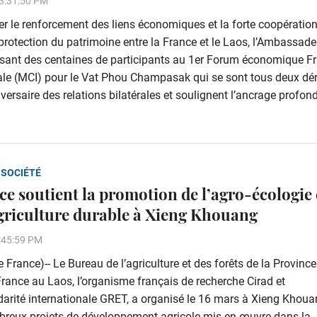
3:31:50 PM
er le renforcement des liens économiques et la forte coopératio
protection du patrimoine entre la France et le Laos, l’Ambassade
ssant des centaines de participants au 1er Forum économique F
nale (MCI) pour le Vat Phou Champasak qui se sont tous deux dé
saire des relations bilatérales et soulignent l’ancrage profond
 SOCIÉTÉ
ce soutient la promotion de l’agro-écologie 
griculture durable à Xieng Khouang
:45:59 PM
France)-- Le Bureau de l’agriculture et des forêts de la Province
ance au Laos, l’organisme français de recherche Cirad et
darité internationale GRET, a organisé le 16 mars à Xieng Khou
ombreux projets de développement agricole mis en œuvre dans la