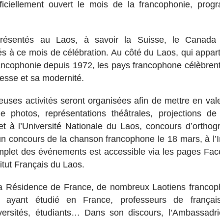
ciellement ouvert le mois de la francophonie, pro
résentés au Laos, à savoir la Suisse, le Canada 
 à ce mois de célébration. Au côté du Laos, qui appart
rancophonie depuis 1972, les pays francophone célèbrent
esse et sa modernité.
ses activités seront organisées afin de mettre en val
e photos, représentations théâtrales, projections de 
 et à l’Université Nationale du Laos, concours d’orthog
’un concours de la chanson francophone le 18 mars, à l’In
plet des événements est accessible via les pages Fa
itut Français du Laos.
 la Résidence de France, de nombreux Laotiens franco
s ayant étudié en France, professeurs de françai
iversités, étudiants… Dans son discours, l’Ambassadr