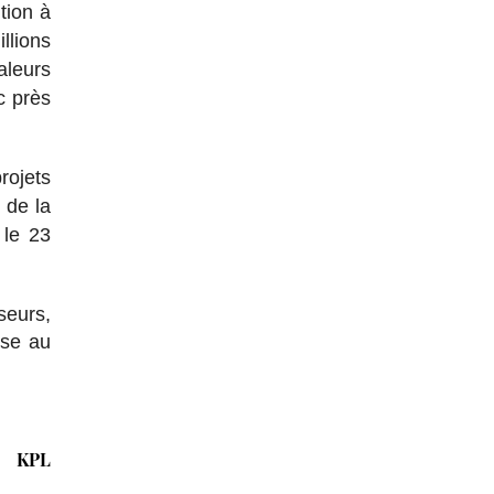
tion à
llions
aleurs
c près
rojets
e de la
 le 23
seurs,
ise au
KPL