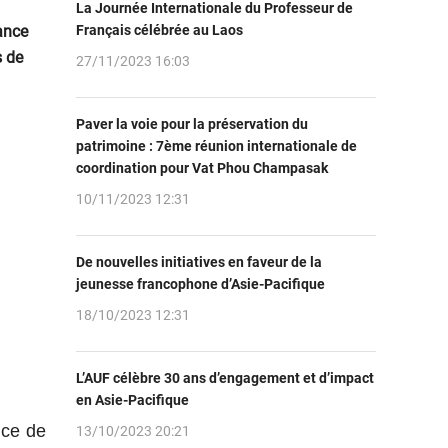
La Journée Internationale du Professeur de
ance
Français célébrée au Laos
s de
27/11/2023 16:03
Paver la voie pour la préservation du
patrimoine : 7ème réunion internationale de
coordination pour Vat Phou Champasak
10/11/2023 12:31
De nouvelles initiatives en faveur de la
jeunesse francophone d’Asie-Pacifique
18/10/2023 12:31
L’AUF célèbre 30 ans d’engagement et d’impact
en Asie-Pacifique
ice de
13/10/2023 20:21