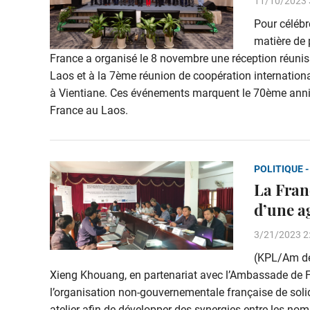
11/10/2023 
Pour célébr
matière de 
France a organisé le 8 novembre une réception réuni
Laos et à la 7ème réunion de coopération internatio
à Vientiane. Ces événements marquent le 70ème anniver
France au Laos.
POLITIQUE -
La Fran
d’une a
3/21/2023 2
(KPL/Am de 
Xieng Khouang, en partenariat avec l’Ambassade de Fr
l’organisation non-gouvernementale française de soli
atelier afin de développer des synergies entre les n