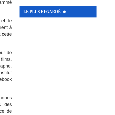
grammé
LE PLUS REGARDÉ
et le
ient à
 cette
eur de
films,
raphe.
stitut
cebook
phones
s des
ice de